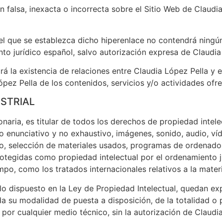
falsa, inexacta o incorrecta sobre el Sitio Web de Claudia
 el que se establezca dicho hiperenlace no contendrá ningú
to jurídico español, salvo autorización expresa de Claudia
á la existencia de relaciones entre Claudia López Pella y el 
pez Pella de los contenidos, servicios y/o actividades ofre
USTRIAL
naria, es titular de todos los derechos de propiedad intelec
o enunciativo y no exhaustivo, imágenes, sonido, audio, ví
ño, selección de materiales usados, programas de ordenado
protegidas como propiedad intelectual por el ordenamiento ju
po, como los tratados internacionales relativos a la mater
lo dispuesto en la Ley de Propiedad Intelectual, quedan ex
ida su modalidad de puesta a disposición, de la totalidad o
 por cualquier medio técnico, sin la autorización de Claudi