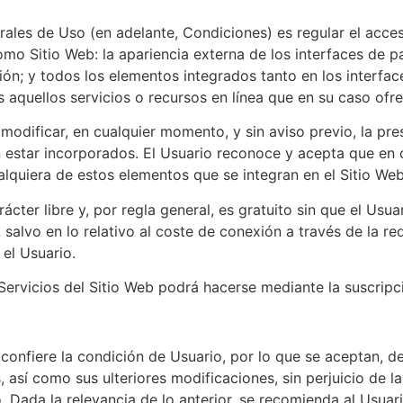
ales de Uso (en adelante, Condiciones) es regular el acceso 
mo Sitio Web: la apariencia externa de los interfaces de p
ión; y todos los elementos integrados tanto en los interfac
aquellos servicios o recursos en línea que en su caso ofrez
 modificar, en cualquier momento, y sin aviso previo, la pr
n estar incorporados. El Usuario reconoce y acepta que en
alquiera de estos elementos que se integran en el Sitio We
rácter libre y, por regla general, es gratuito sin que el Us
, salvo en lo relativo al coste de conexión a través de la r
el Usuario.
Servicios del Sitio Web podrá hacerse mediante la suscripci
confiere la condición de Usuario, por lo que se aceptan, de
 así como sus ulteriores modificaciones, sin perjuicio de l
 Dada la relevancia de lo anterior, se recomienda al Usuario