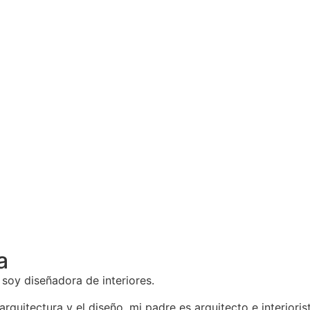
a
 soy diseñadora de interiores.
quitectura y el diseño, mi padre es arquitecto e interioris