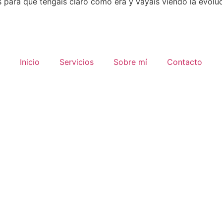
 para que tengáis claro cómo era y vayáis viendo la evolu
Inicio
Servicios
Sobre mí
Contacto