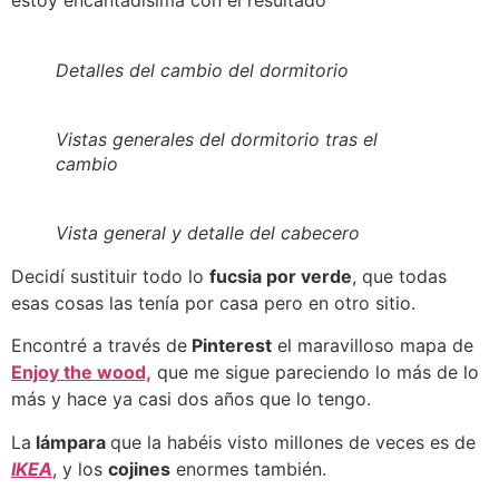
Detalles del cambio del dormitorio
Vistas generales del dormitorio tras el
cambio
Vista general y detalle del cabecero
Decidí sustituir todo lo
fucsia por verde
, que todas
esas cosas las tenía por casa pero en otro sitio.
Encontré a través de
Pinterest
el maravilloso mapa de
Enjoy the wood,
que me sigue pareciendo lo más de lo
más y hace ya casi dos años que lo tengo.
La
lámpara
que la habéis visto millones de veces es de
IKEA
, y los
cojines
enormes también.