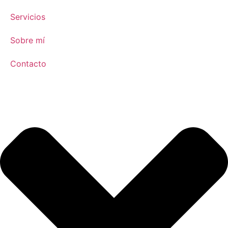
Servicios
Sobre mí
Contacto