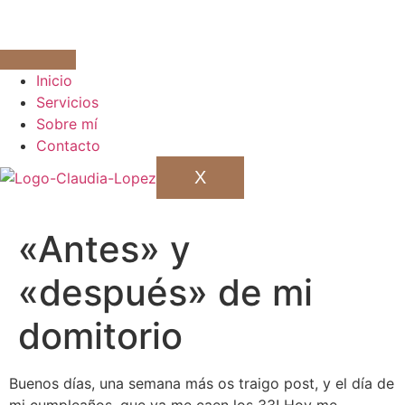
Inicio
Servicios
Sobre mí
Contacto
X
«Antes» y
«después» de mi
domitorio
Buenos días, una semana más os traigo post, y el día de
mi cumpleaños, que ya me caen los 33! Hoy me