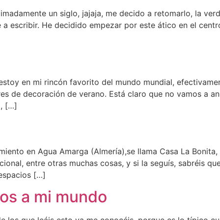
imadamente un siglo, jajaja, me decido a retomarlo, la ver
a escribir. He decidido empezar por este ático en el cen
stoy en mi rincón favorito del mundo mundial, efectivamente
res de decoración de verano. Está claro que no vamos a a
, […]
amiento en Agua Amarga (Almería),se llama Casa La Bonita,
ional, entre otras muchas cosas, y si la seguís, sabréis qu
espacios […]
dos a mi mundo
e los que leáis esto ya me conocéis, porque es lo típico cu