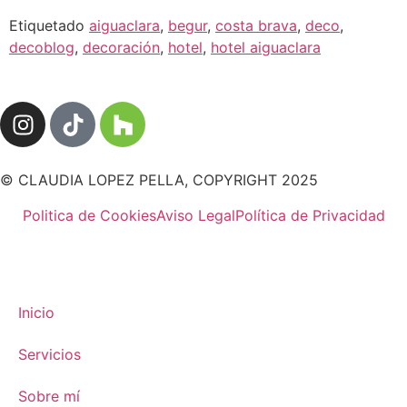
Etiquetado
aiguaclara
,
begur
,
costa brava
,
deco
,
decoblog
,
decoración
,
hotel
,
hotel aiguaclara
© CLAUDIA LOPEZ PELLA, COPYRIGHT 2025
Politica de Cookies
Aviso Legal
Política de Privacidad
Inicio
Servicios
Sobre mí